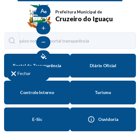
Tamanho normal
Prefeitura Municipal de
Cruzeiro do Iguaçu
Aumentar fonte
Diminuir fonte
Contraste
Portal da Transparência
Diário Oficial
Fechar
Controle Interno
Turismo
E-Sic
Ouvidoria