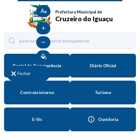
Tamanho normal
Prefeitura Municipal de
Cruzeiro do Iguaçu
Aumentar fonte
Diminuir fonte
Contraste
Portal da Transparência
Diário Oficial
Fechar
Controle Interno
Turismo
E-Sic
Ouvidoria