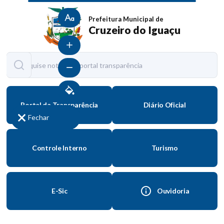
Tamanho normal
Prefeitura Municipal de
Cruzeiro do Iguaçu
Aumentar fonte
Diminuir fonte
Contraste
Portal da Transparência
Diário Oficial
Fechar
Controle Interno
Turismo
E-Sic
Ouvidoria