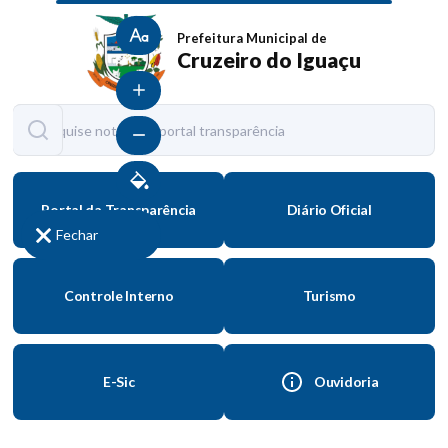
Tamanho normal
Prefeitura Municipal de
Cruzeiro do Iguaçu
Aumentar fonte
Diminuir fonte
Contraste
Portal da Transparência
Diário Oficial
Fechar
Controle Interno
Turismo
E-Sic
Ouvidoria