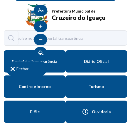
Tamanho normal
Prefeitura Municipal de
Cruzeiro do Iguaçu
Aumentar fonte
Diminuir fonte
Contraste
Portal da Transparência
Diário Oficial
Fechar
Controle Interno
Turismo
E-Sic
Ouvidoria