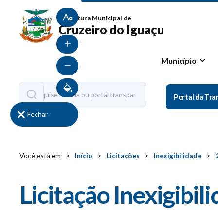
Tamanho normal
Prefeitura Municipal de
Cruzeiro do Iguaçu
Aumentar fonte
Município
Diminuir fonte
Contraste
Portal da Tra
Fechar
Você está em
>
Início
>
Licitações
>
Inexigibilidade
>
Licitação Inexigibi