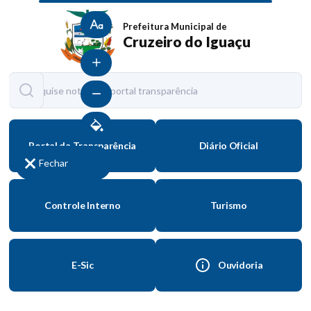
Tamanho normal
Prefeitura Municipal de
Cruzeiro do Iguaçu
Aumentar fonte
Diminuir fonte
Contraste
Portal da Transparência
Diário Oficial
Fechar
Controle Interno
Turismo
E-Sic
Ouvidoria