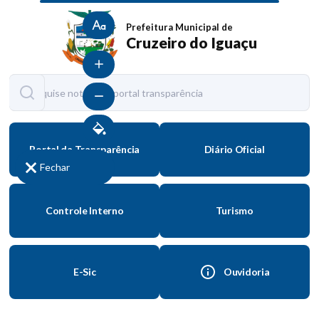
Tamanho normal
Prefeitura Municipal de
Cruzeiro do Iguaçu
Aumentar fonte
Diminuir fonte
Contraste
Portal da Transparência
Diário Oficial
Fechar
Controle Interno
Turismo
E-Sic
Ouvidoria