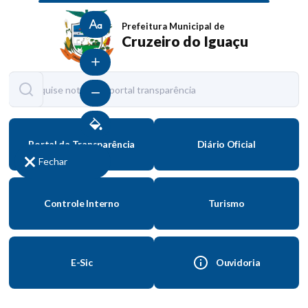
Tamanho normal
Prefeitura Municipal de
Cruzeiro do Iguaçu
Aumentar fonte
Diminuir fonte
Contraste
Portal da Transparência
Diário Oficial
Fechar
Controle Interno
Turismo
E-Sic
Ouvidoria