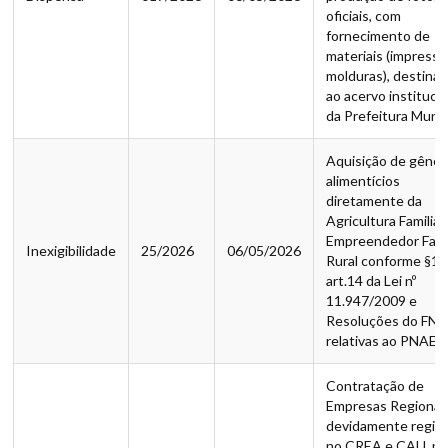
oficiais, com
fornecimento de
materiais (impressã
molduras), destina
ao acervo instituci
da Prefeitura Munic
Aquisição de gêner
alimentícios
diretamente da
Agricultura Familiar
Empreendedor Fami
Inexigibilidade
25/2026
06/05/2026
Rural conforme §1º
art.14 da Lei nº
11.947/2009 e
Resoluções do FN
relativas ao PNAE.
Contratação de
Empresas Regionais
devidamente regis
no CREA e CAU, pa