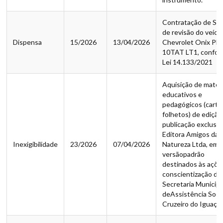
Contratação de Ser
de revisão do veícu
Dispensa
15/2026
13/04/2026
Chevrolet Onix Plu
10TAT LT1, confor
Lei 14.133/2021
Aquisição de materi
educativos e
pedagógicos (cartil
folhetos) de ediçã
publicação exclusiv
Editora Amigos da
Inexigibilidade
23/2026
07/04/2026
Natureza Ltda, em 
versãopadrão
destinados às açõe
conscientização da
Secretaria Municipa
deAssistência Socia
Cruzeiro do Iguaçu.