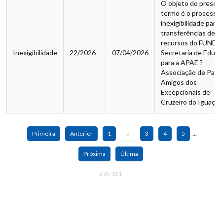
O objeto do prese
termo é o processo
inexigibilidade para
transferências de
recursos do FUNDE
Inexigibilidade
22/2026
07/04/2026
Secretaria de Educ
para a APAE ?
Associação de Pais
Amigos dos
Excepcionais de
Cruzeiro do Iguaçu
...
Primeira
Anterior
1
2
3
4
5
Próxima
Última
2 de 181