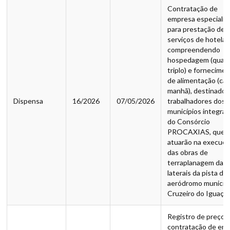
Contratação de
empresa especializ
para prestação de
serviços de hotelari
compreendendo
hospedagem (quar
triplo) e fornecime
de alimentação (caf
manhã), destinados
Dispensa
16/2026
07/05/2026
trabalhadores dos
municípios integra
do Consórcio
PROCAXIAS, que
atuarão na execuç
das obras de
terraplanagem das
laterais da pista do
aeródromo municipa
Cruzeiro do Iguaç
Registro de preços
contratação de em