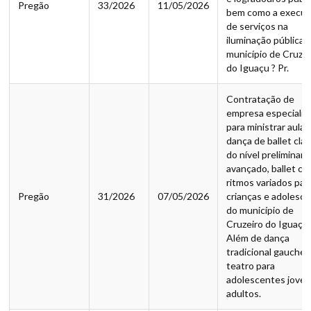
Pregão
33/2026
11/05/2026
bem como a execu
de serviços na
iluminação pública,
município de Cruzei
do Iguaçu ? Pr.
Contratação de
empresa especializ
para ministrar aulas
dança de ballet clá
do nível preliminar 
avançado, ballet cla
ritmos variados par
Pregão
31/2026
07/05/2026
crianças e adolesc
do município de
Cruzeiro do Iguaçu.
Além de dança
tradicional gauches
teatro para
adolescentes joven
adultos.