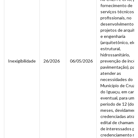
fornecimento de
serviços técnicos
profissionais, no
desenvolvimento d
projetos de arquite
e engenharia
(arquitetônico, elét
estrutural,
hidrossanitário,
Inexigibilidade
26/2026
06/05/2026
prevenção de incên
pavimentação), par
atender as
necessidades do
Município de Cruze
do Iguaçu, em cará
eventual, para um
período de 12 (doze
meses, devidamen
credenciadas atrav
edital de chamame
de interessados pa
credenciamento nº