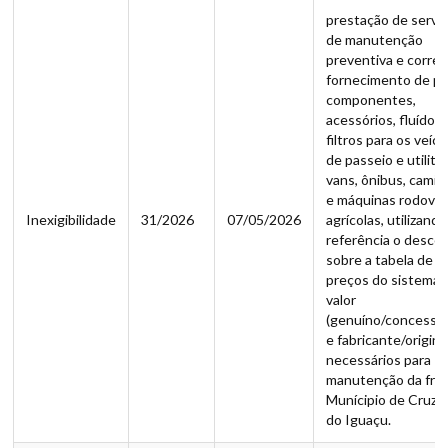
prestação de servi
de manutenção
preventiva e corret
fornecimento de pe
componentes,
acessórios, fluídos 
filtros para os veíc
de passeio e utilitár
vans, ônibus, cami
e máquinas rodoviár
Inexigibilidade
31/2026
07/05/2026
agrícolas, utilizand
referência o desco
sobre a tabela de
preços do sistema 
valor
(genuíno/concessio
e fabricante/original
necessários para
manutenção da fro
Munícipio de Cruze
do Iguaçu.