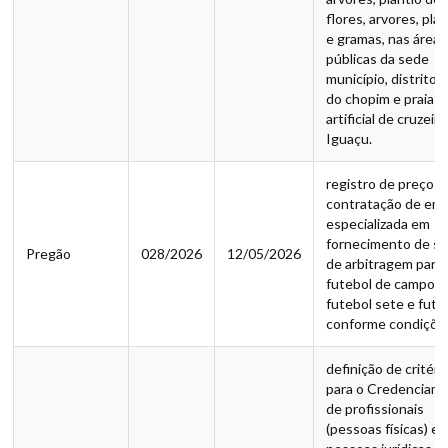
flores, arvores, pla
e gramas, nas áreas
públicas da sede
município, distrito 
do chopim e praia
artificial de cruzeir
Iguaçu.
registro de preço p
contratação de em
especializada em
fornecimento de se
Pregão
028/2026
12/05/2026
de arbitragem para
futebol de campo,
futebol sete e futs
conforme condiçõe
definição de critéri
para o Credenciam
de profissionais
(pessoas físicas) e/